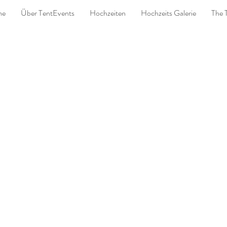
me
Über TentEvents
Hochzeiten
Hochzeits Galerie
The 